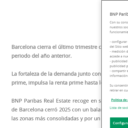
BNP Parib
Con su conse
nuestros soc
funcionamien
- configurar
Barcelona cierra el último trimestre con 43.93
del Sitio we
- medición d
periodo del año anterior.
accede a nue
- publicidad
publicidad p
- compartir 
La fortaleza de la demanda junto con la reducció
información 
prime, impulsa la renta prime hasta los 32 €/m²/
Su consentim
retirar en 
BNP Paribas Real Estate recoge en su último i
Politica de
Lista de soc
de Barcelona cerró 2025 con un balance muy pos
las zonas más consolidadas y por un nuevo máxi
Configur