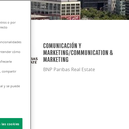
otros o por
rrecto
funcionalidades
COMUNICACIÓN Y
 entender cómo
MARKETING/COMMUNICATION &
MARKETING
frecerle
BNP Paribas Real Estate
, compartir
nal y se puede
 las cookies