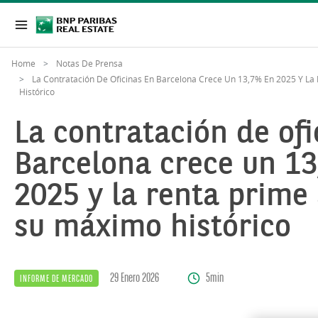
Home
Notas De Prensa
La Contratación De Oficinas En Barcelona Crece Un 13,7% En 2025 Y L
Histórico
La contratación de ofi
Barcelona crece un 1
2025 y la renta prime
su máximo histórico
29 Enero 2026
5min
INFORME DE MERCADO