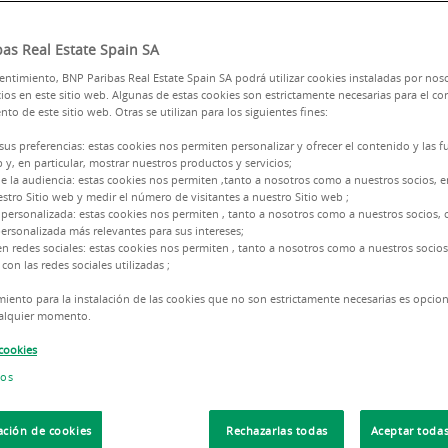
as Real Estate Spain SA
ntimiento, BNP Paribas Real Estate Spain SA podrá utilizar cookies instaladas por nos
ios en este sitio web. Algunas de estas cookies son estrictamente necesarias para el co
to de este sitio web. Otras se utilizan para los siguientes fines:
 sus preferencias: estas cookies nos permiten personalizar y ofrecer el contenido y las 
3 m² absorbidos, un 8,5% por encima del mismo
b y, en particular, mostrar nuestros productos y servicios;
e la audiencia: estas cookies nos permiten ,tanto a nosotros como a nuestros socios,
stro Sitio web y medir el número de visitantes a nuestro Sitio web ;
 personalizada: estas cookies nos permiten , tanto a nosotros como a nuestros socios, o
ersonalizada más relevantes para sus intereses;
en redes sociales: estas cookies nos permiten , tanto a nosotros como a nuestros socios
n de la disponibilidad en los ejes más
con las redes sociales utilizadas ;
mes, el nivel más elevado de la serie histórica.
iento para la instalación de las cookies que no son estrictamente necesarias es opcio
cualquier momento.
nforme de inversión que el mercado de oficinas
 cookies
ios
itivo, impulsado por el tirón de la demanda en
mo histórico en las rentas prime.
ación de cookies
Rechazarlas todas
Aceptar todas