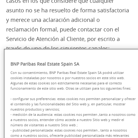
casos en los que considere que cualquier
asunto no se ha resuelto de forma satisfactoria
y merece una aclaración adicional o
reclamación formal, puede contactar con el
Servicio de Atención al Cliente, por escrito a
través de uno de los siguientes canales:
BNP Paribas Real Estate Spain SA
· Por correo postal:
Con su consentimiento, BNP Paribas Real Estate Spain SA podrá utilizar
cookies instaladas por nosotros o por nuestros socios en este sitio web.
Algunas de estas cookies son estrictamente necesarias para el correcto
Servicio Atención al Cliente
funcionamiento de este sitio web. Otras se utilizan para los siguientes fines:
- configurar sus preferencias: estas cookies nos permiten personalizar y ofrecer
el contenido y las funcionalidades del Sitio web y, en particular, mostrar
Calle Emilio Vargas 4, 28043 Madrid
nuestros productos y servicios;
- medición de la audiencia: estas cookies nos permiten ,tanto a nosotros como
a nuestros socios, entender cómo accede a nuestro Sitio web y medir el
· Por correo
número de visitantes a nuestro Sitio web ;
- publicidad personalizada: estas cookies nos permiten , tanto a nosotros
electrónico:
realestate.clientes@realestate.bnppar
como a nuestros socios, ofrecerle publicidad personalizada más relevantes