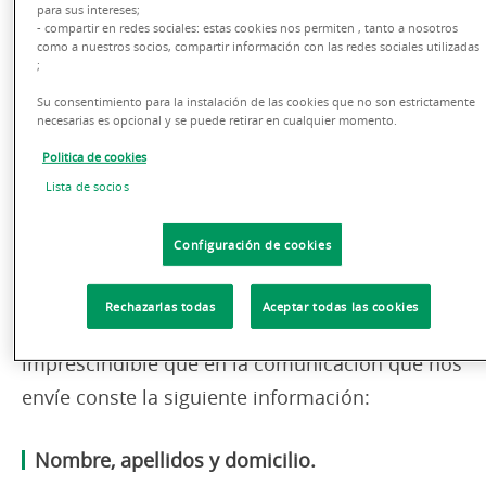
para sus intereses;
- compartir en redes sociales: estas cookies nos permiten , tanto a nosotros
como a nuestros socios, compartir información con las redes sociales utilizadas
El Servicio de Atención al Cliente tiene la
;
obligación de resolver las quejas y
Su consentimiento para la instalación de las cookies que no son estrictamente
necesarias es opcional y se puede retirar en cualquier momento.
reclamaciones de los clientes en un plazo
máximo de dos meses desde que las reciba, en
Politica de cookies
Lista de socios
virtud del compromiso adoptado para la
protección de los intereses del cliente.
Configuración de cookies
Con el fin de agilizar al máximo la resolución de
Rechazarlas todas
Aceptar todas las cookies
las posibles incidencias o reclamaciones, es
imprescindible que en la comunicación que nos
envíe conste la siguiente información:
Nombre, apellidos y domicilio.