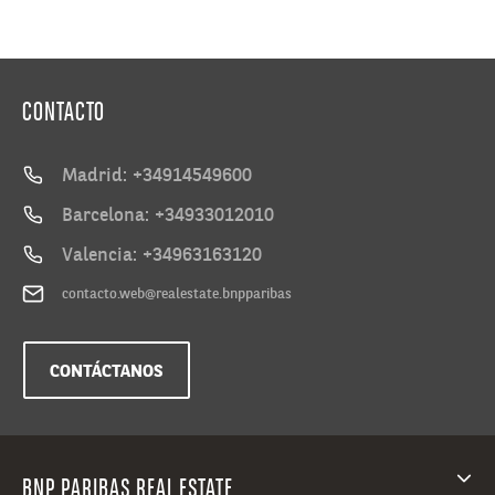
CONTACTO
Madrid: +34914549600
Barcelona: +34933012010
Valencia: +34963163120
contacto.web@realestate.bnpparibas
CONTÁCTANOS
BNP PARIBAS REAL ESTATE