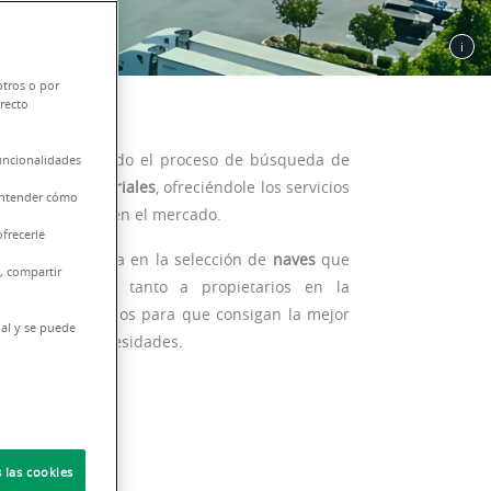
otros o por
rrecto
rios
durante todo el proceso de búsqueda de
funcionalidades
ísticas e industriales
, ofreciéndole los servicios
 entender cómo
gran expertise en el mercado.
frecerle
mpaña y asesora en la selección de
naves
que
, compartir
io, ayudando tanto a propietarios en la
s, como a usuarios para que consigan la mejor
nal y se puede
apten a sus necesidades.
 las cookies