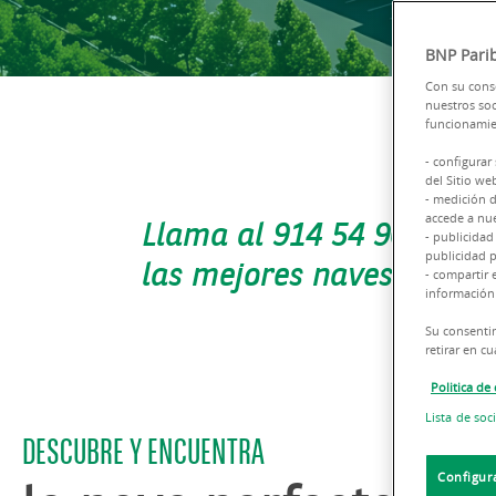
BNP Parib
Con su conse
nuestros soc
funcionamien
- configurar
del Sitio we
- medición d
accede a nue
Llama al 914 54 96 00 y 
- publicidad
publicidad p
las mejores naves
- compartir 
información 
Su consentim
retirar en 
Politica de
Lista de soc
DESCUBRE Y ENCUENTRA
Configur