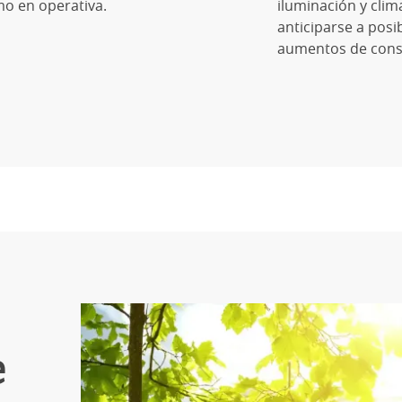
o en operativa.
iluminación y clim
anticiparse a posi
aumentos de con
e