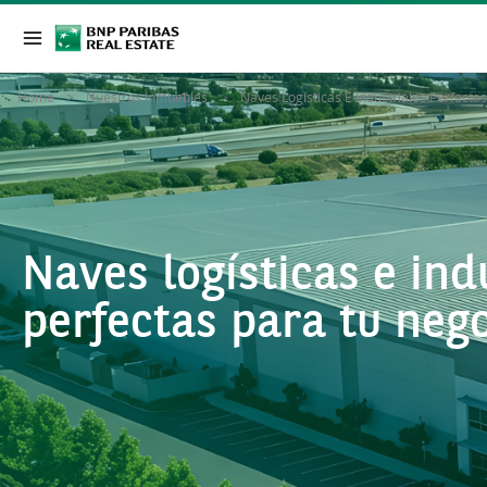
Home
Nuestros Inmuebles
Naves Logísticas E Industriales Perfecta
Naves logísticas e ind
perfectas para tu neg