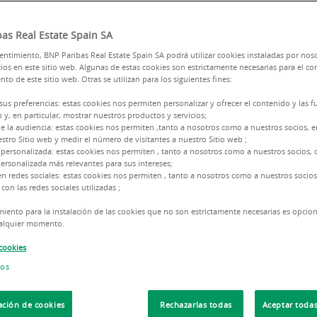
as Real Estate Spain SA
ntimiento, BNP Paribas Real Estate Spain SA podrá utilizar cookies instaladas por nos
ios en este sitio web. Algunas de estas cookies son estrictamente necesarias para el co
to de este sitio web. Otras se utilizan para los siguientes fines:
Ayudamos a
propietarios
y
usua
 sus preferencias: estas cookies nos permiten personalizar y ofrecer el contenido y las 
b y, en particular, mostrar nuestros productos y servicios;
espacios, naves y plataformas log
e la audiencia: estas cookies nos permiten ,tanto a nosotros como a nuestros socios,
más completos gracias a nuestro 
stro Sitio web y medir el número de visitantes a nuestro Sitio web ;
descubre
 personalizada: estas cookies nos permiten , tanto a nosotros como a nuestros socios, o
ersonalizada más relevantes para sus intereses;
Nuestro equipo de
expertos
aco
en redes sociales: estas cookies nos permiten , tanto a nosotros como a nuestros socios
mejor se adecúen a su negoc
con las redes sociales utilizadas ;
comercialización de sus espacio
iento para la instalación de las cookies que no son estrictamente necesarias es opcio
ubicación y
soluciones
que se ad
cualquier momento.
 cookies
ios
ación de cookies
Rechazarlas todas
Aceptar todas