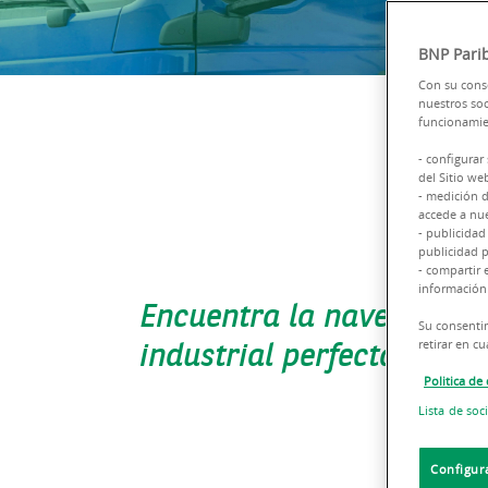
BNP Parib
Con su conse
nuestros soc
funcionamien
- configurar
del Sitio we
- medición d
accede a nue
- publicidad
publicidad p
- compartir 
información 
Encuentra la nave logísti
Su consentim
industrial perfecta en Va
retirar en 
Politica de
Lista de soc
Configur