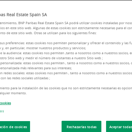
as Real Estate Spain SA
ntimiento, BNP Paribas Real Estate Spain SA podrá utilizar cookies instaladas por nos
ios en este sitio web. Algunas de estas cookies son estrictamente necesarias para el co
to de este sitio web. Otras se utilizan para los siguientes fines:
En
BNP Paribas Real Estate
te
 sus preferencias: estas cookies nos permiten personalizar y ofrecer el contenido y las 
b y, en particular, mostrar nuestros productos y servicios;
búsqueda de naves y plataforma
e la audiencia: estas cookies nos permiten ,tanto a nosotros como a nuestros socios,
servicio integral y hecho a m
stro Sitio web y medir el número de visitantes a nuestro Sitio web ;
 personalizada: estas cookies nos permiten , tanto a nosotros como a nuestros socios, o
conocimiento del mercado.
ersonalizada más relevantes para sus intereses;
en redes sociales: estas cookies nos permiten , tanto a nosotros como a nuestros socios
Nuestro equipo te asesora en l
con las redes sociales utilizadas ;
ca o
enfocándose en tus necesidade
iento para la instalación de las cookies que no son estrictamente necesarias es opcio
negocio.
lencia
cualquier momento.
 cookies
Aprovecha la oportunidad de u
Valenciana, enclave estratégic
ios
directa con Madrid y Barcelona.
ación de cookies
Rechazarlas todas
Aceptar todas
Llama al 963 16 31 20
y c