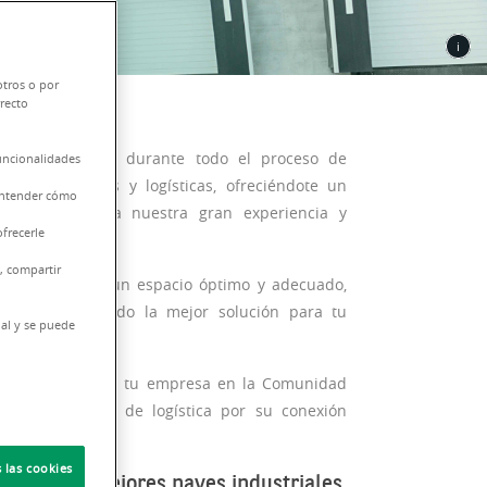
otros o por
rrecto
 acompañamos durante todo el proceso de
funcionalidades
s industriales y logísticas, ofreciéndote un
 entender cómo
edida gracias a nuestra gran experiencia y
frecerle
, compartir
a selección de un espacio óptimo y adecuado,
s y consiguiendo la mejor solución para tu
nal y se puede
bicar o expandir tu empresa en la Comunidad
o para todo tipo de logística por su conexión
 las cookies
onoce las mejores naves industriales