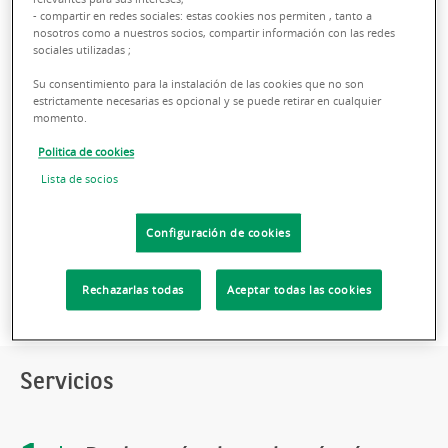
- compartir en redes sociales: estas cookies nos permiten , tanto a
Conocimiento y asesoramiento en locales
nosotros como a nuestros socios, compartir información con las redes
sociales utilizadas ;
comerciales. Análisis de mercado y estudios de
Su consentimiento para la instalación de las cookies que no son
viabilidad adhoc para cada localización, análisis
estrictamente necesarias es opcional y se puede retirar en cualquier
financiero y gestión transaccional. BNP Paribas
momento.
Real Estate apuesta por la innovación y
Politica de cookies
tecnología para dar respuesta a las tendencias
Lista de socios
del mercado.
Configuración de cookies
Rechazarlas todas
Aceptar todas las cookies
Servicios