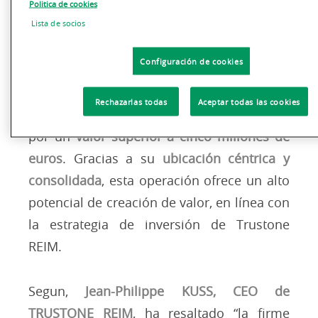
Advisory.
Politica de cookies
Lista de socios
El activo se encuentra en un
lugar
Configuración de cookies
privilegiado
y cuenta con una
superficie
total aproximada de 2.600 m²
. La operación
Rechazarlas todas
Aceptar todas las cookies
se ha cerrado con vendedores privados,
por un
valor superior a cinco millones de
euros
. Gracias a su
ubicación céntrica y
consolidada
, esta operación ofrece un alto
potencial de creación de valor, en línea con
la estrategia de inversión de Trustone
REIM.
Segun,
Jean-Philippe KUSS, CEO de
TRUSTONE REIM
, ha resaltado “la firme