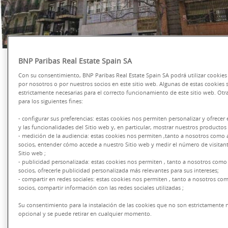
BNP Paribas Real Estate Spain SA
Con su consentimiento, BNP Paribas Real Estate Spain SA podrá utilizar cookies
por nosotros o por nuestros socios en este sitio web. Algunas de estas cookies 
BNP Paribas Real Estate
ha asesorado a
estrictamente necesarias para el correcto funcionamiento de este sitio web. Otra
para los siguientes fines:
Trustone REIM
en la adquisición
off-market
de un
edificio ubicado en la calle Provenza
- configurar sus preferencias: estas cookies nos permiten personalizar y ofrecer
y las funcionalidades del Sitio web y, en particular, mostrar nuestros productos 
102
, en pleno corazón del distrito del
- medición de la audiencia: estas cookies nos permiten ,tanto a nosotros como 
socios, entender cómo accede a nuestro Sitio web y medir el número de visitan
Eixample de Barcelona
. BNP Paribas Real
Sitio web ;
- publicidad personalizada: estas cookies nos permiten , tanto a nosotros como
Estate ha intervenido tanto en la compra
socios, ofrecerle publicidad personalizada más relevantes para sus intereses;
- compartir en redes sociales: estas cookies nos permiten , tanto a nosotros co
por parte de su equipo de Capital Markets
socios, compartir información con las redes sociales utilizadas ;
como en la aportación de la financiación
Su consentimiento para la instalación de las cookies que no son estrictamente n
por parte de su departamento de Debt
opcional y se puede retirar en cualquier momento.