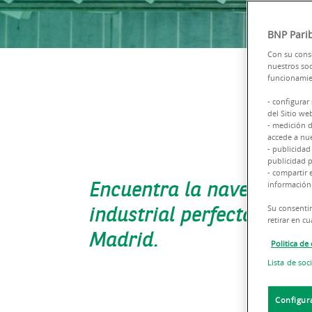
BNP Parib
Con su conse
nuestros soc
funcionamien
- configurar
del Sitio we
- medición d
accede a nue
- publicidad
publicidad p
- compartir 
Encuentra la nave logísti
información 
industrial perfecta en el 
Su consentim
retirar en 
Madrid.
Politica de
Lista de soc
Configur