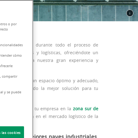
otros o por
rrecto
 acompañamos durante todo el proceso de
funcionalidades
s industriales y logísticas, ofreciéndote un
 entender cómo
edida gracias a nuestra gran experiencia y
frecerle
, compartir
a selección de un espacio óptimo y adecuado,
s y consiguiendo la mejor solución para tu
nal y se puede
icar o expandir tu empresa en la
zona sur de
a y representativa en el mercado logístico de la
 las cookies
onoce las mejores naves industriales