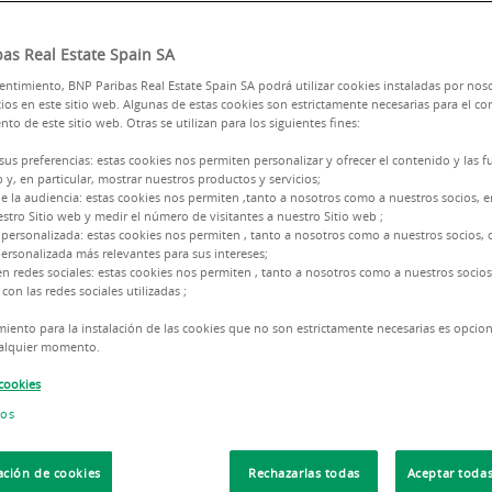
as Real Estate Spain SA
ntimiento, BNP Paribas Real Estate Spain SA podrá utilizar cookies instaladas por nos
ios en este sitio web. Algunas de estas cookies son estrictamente necesarias para el co
to de este sitio web. Otras se utilizan para los siguientes fines:
En
BNP Paribas Real Estate
te
 sus preferencias: estas cookies nos permiten personalizar y ofrecer el contenido y las 
b y, en particular, mostrar nuestros productos y servicios;
búsqueda de naves y plataforma
e la audiencia: estas cookies nos permiten ,tanto a nosotros como a nuestros socios,
servicio integral y hecho a m
stro Sitio web y medir el número de visitantes a nuestro Sitio web ;
 personalizada: estas cookies nos permiten , tanto a nosotros como a nuestros socios, o
conocimiento del mercado.
ersonalizada más relevantes para sus intereses;
en redes sociales: estas cookies nos permiten , tanto a nosotros como a nuestros socios
ca o
Nuestro equipo te asesora en l
con las redes sociales utilizadas ;
enfocándose en tus necesidade
sur de
iento para la instalación de las cookies que no son estrictamente necesarias es opcio
negocio.
cualquier momento.
 cookies
Aprovecha la oportunidad de ub
Madrid
, localización estratégic
ios
capital.
ación de cookies
Rechazarlas todas
Aceptar todas
Llama al 914 54 96 00
y c