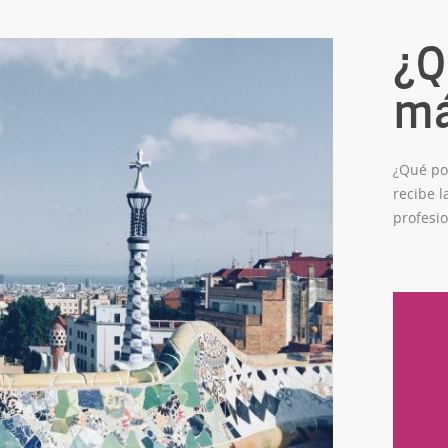
¿Q
m
¿Qué po
recibe l
profesio