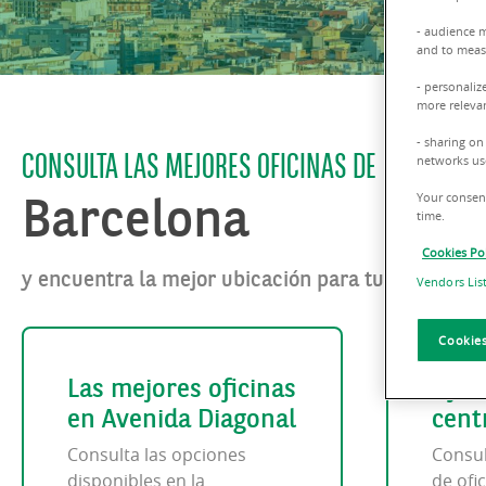
- audience 
and to measu
- personaliz
more relevan
- sharing on
CONSULTA LAS MEJORES OFICINAS DE
networks us
Barcelona
Your consent
time.
Cookies Pol
y encuentra la mejor ubicación para tu negocio
Vendors Lis
Cookies
Las mejores oficinas
Ofici
en Avenida Diagonal
cent
Consulta las opciones
Consul
disponibles en la
de ofi