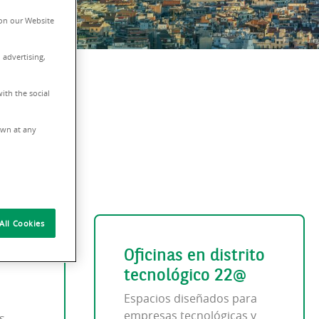
on our Website
 advertising,
ith the social
rawn at any
All Cookies
Oficinas en distrito
tecnológico 22@
Espacios diseñados para
empresas tecnológicas y
s