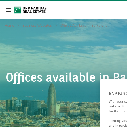
Home
Business Websites
Offices Available In Barcelona
Offices available in B
BNP Parib
With your co
website. Som
for the foll
- setting yo
and in parti