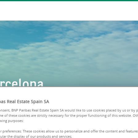
arcelona
as Real Estate Spain SA
nsent, BNP Paribas Real Estate Spain SA would like to use cookies placed by us or by p
e of these cookies are strictly necessary for the proper functioning of this website. Ot
owing purposes:
ur preferences: These cookies allow us to personalize and offer the content and features
cular the display of our products and services;