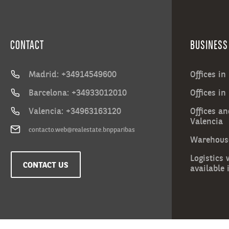
CONTACT
BUSINESS
Madrid: +34914549600
Offices i
Barcelona: +34933012010
Offices in
Valencia: +34963163120
Offices an
Valencia
contacto.web@realestate.bnpparibas
Warehouse
Logistics
CONTACT US
available 