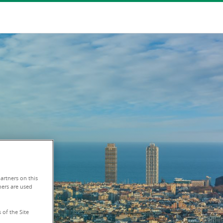
artners on this
hers are used
 of the Site