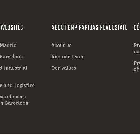
 WEBSITES
ABOUT BNP PARIBAS REAL ESTATE
CÓ
n Madrid
About us
Pr
na
 Barcelona
Join our team
Pr
d Industrial
Our values
of
 and Logistics
 warehouses
in Barcelona