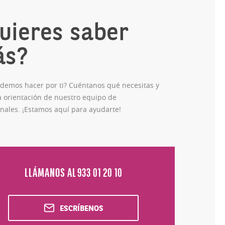
uieres saber
ás?
demos hacer por ti? Cuéntanos qué necesitas y
a orientación de nuestro equipo de
nales. ¡Estamos aquí para ayudarte!
LLÁMANOS AL 933 01 20 10
ESCRÍBENOS