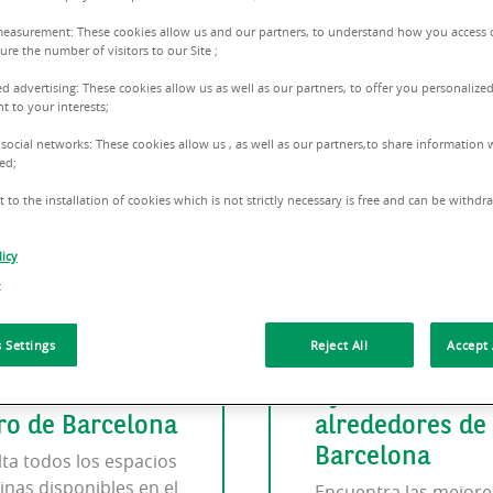
measurement: These cookies allow us and our partners, to understand how you access 
re the number of visitors to our Site ;
ed advertising: These cookies allow us as well as our partners, to offer you personalized
t to your interests;
 social networks: These cookies allow us , as well as our partners,to share information w
ed;
 to the installation of cookies which is not strictly necessary is free and can be withd
icy
t
 Settings
Reject All
Accept 
nas en el
Oficinas en los
ro de Barcelona
alrededores de
Barcelona
ta todos los espacios
cinas disponibles en el
Encuentra las mejore