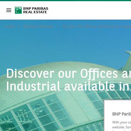
Home
Business Websites
Discover Our Offices And Industrial Availa
Discover our Offices 
Industrial available i
BNP Parib
With your co
website. Som