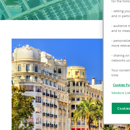
for the foll
- setting yo
and in parti
- audience 
and to measu
- personaliz
more relevan
- sharing on
networks us
Your consent
time.
Cookies Pol
Vendors Lis
Cookies