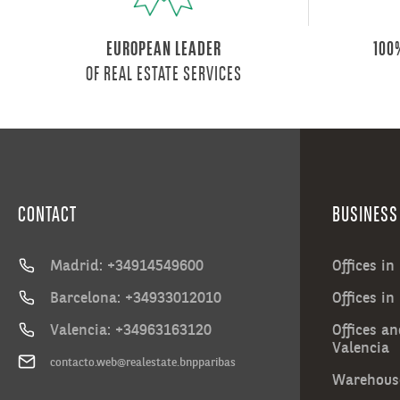
EUROPEAN LEADER
100
OF REAL ESTATE SERVICES
CONTACT
BUSINESS
Madrid: +34914549600
Offices i
Barcelona: +34933012010
Offices in
Valencia: +34963163120
Offices an
Valencia
contacto.web@realestate.bnpparibas
Warehouse