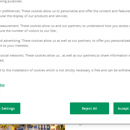
owing purposes:
ur preferences: These cookies allow us to personalize and offer the content and features
cular the display of our products and services;
measurement: These cookies allow us and our partners, to understand how you access 
re the number of visitors to our Site ;
ed advertising: These cookies allow us as well as our partners, to offer you personalized
NUESTRA OFICI
t to your interests;
 social networks: These cookies allow us , as well as our partners,to share information w
ACOMPAÑÁNDOT
ed;
 to the installation of cookies which is not strictly necessary is free and can be withd
En BNP Paribas Real Estate
icy
encontrar la mejor solució
t
Gracias a nuestro expertis
 Settings
Reject All
Accept 
todo el proceso, poniendo 
integral.