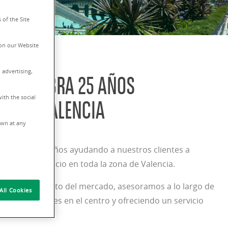
 of the Site
on our Website
 advertising,
NA CELEBRA 25 AÑOS
ith the social
E EN VALENCIA
rawn at any
 llevamos 25 años ayudando a nuestros clientes a
n para su negocio en toda la zona de Valencia.
e y conocimiento del mercado, asesoramos a lo largo de
All Cookies
tus necesidades en el centro y ofreciendo un servicio